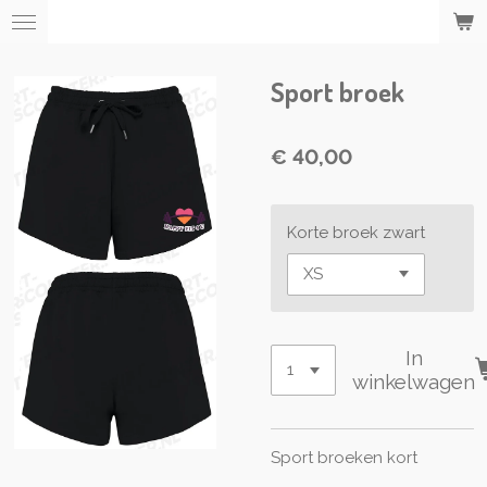
Ga
direct
naar
Sport broek
de
hoofdinhoud
€ 40,00
Korte broek zwart
In
winkelwagen
Sport broeken kort